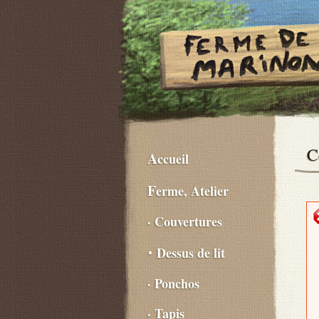
C
Accueil
Ferme, Atelier
· Couvertures
⋅ Dessus de lit
· Ponchos
· Tapis