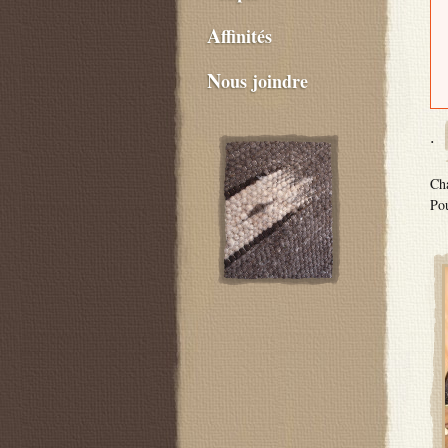
Affinités
Nous joindre
·
Cha
Pou