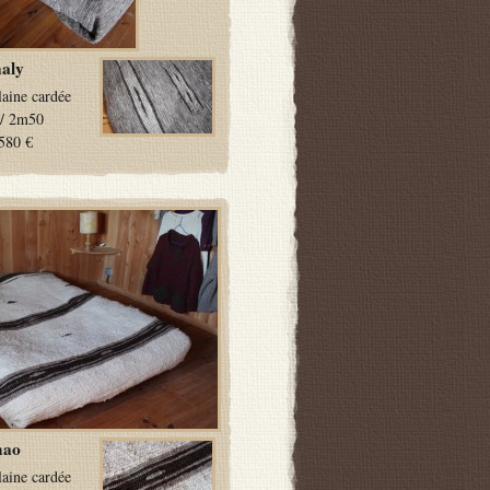
aly
laine cardée
/ 2m50
580 €
hao
laine cardée