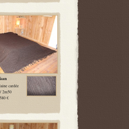
àan
laine cardée
/ 2m50
580 €