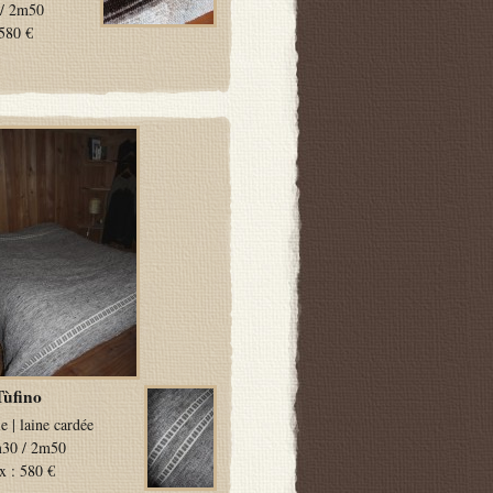
/ 2m50
580 €
Tùfino
le
|
laine cardée
30 / 2m50
x :
580 €