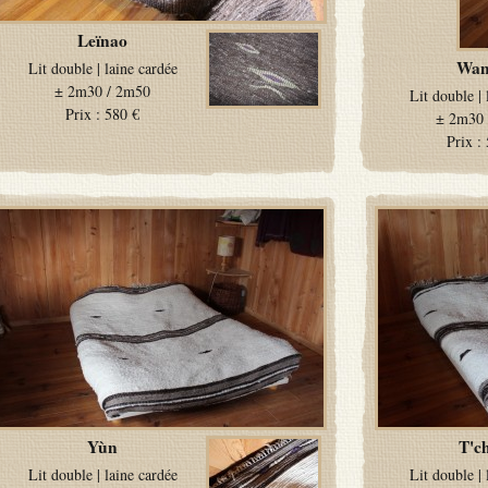
Leïnao
Wan
Lit double
|
laine cardée
±
2m30 / 2m50
Lit double
|
Prix :
580 €
±
2m30 
Prix :
Yùn
T'c
Lit double
|
laine cardée
Lit double
|