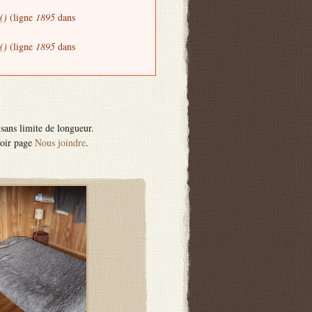
()
(ligne
1895
dans
()
(ligne
1895
dans
sans limite de longueur.
voir page
Nous joindre
.