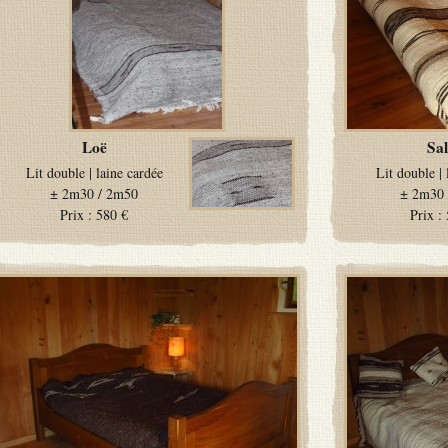
Loë
Sal
Lit double
|
laine cardée
Lit double
|
±
2m30 / 2m50
±
2m30 
Prix :
580 €
Prix :