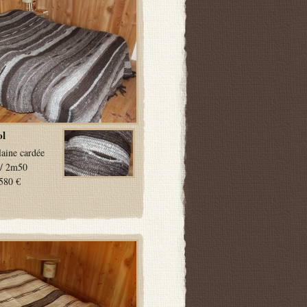
l
laine cardée
/ 2m50
580 €