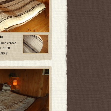
to
laine cardée
/ 2m50
580 €