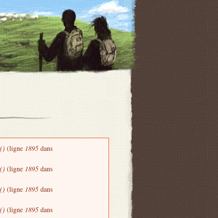
()
(ligne
1895
dans
()
(ligne
1895
dans
()
(ligne
1895
dans
()
(ligne
1895
dans