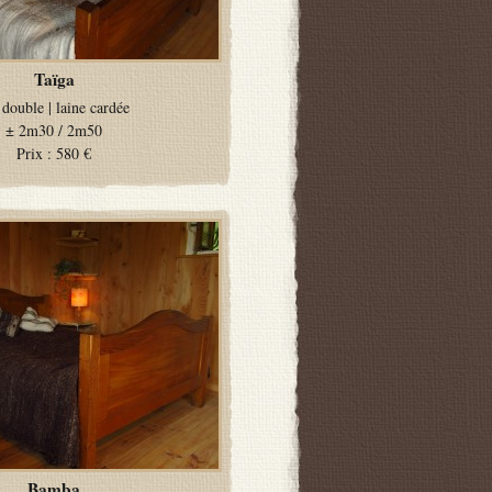
Taïga
 double
|
laine cardée
±
2m30 / 2m50
Prix :
580 €
Bamba