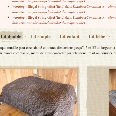
/home/marinon/www/includes/database/query.inc
).
Warning
: Illegal string offset 'field' dans
DatabaseCondition->__clone
/home/marinon/www/includes/database/query.inc
).
Warning
: Illegal string offset 'field' dans
DatabaseCondition->__clone
/home/marinon/www/includes/database/query.inc
).
Lit double
Lit simple
Lit enfant
Lit bébé
·
·
·
·
que modèle peut être adapté en toutes dimensions jusqu'à 2 m 35 de largeur et 
r passer commande, merci de nous contacter par téléphone, mail ou courrier, 