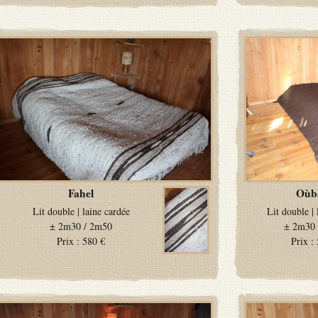
Fahel
Oùb
Lit double
|
laine cardée
Lit double
|
±
2m30 / 2m50
±
2m30 
Prix :
580 €
Prix :