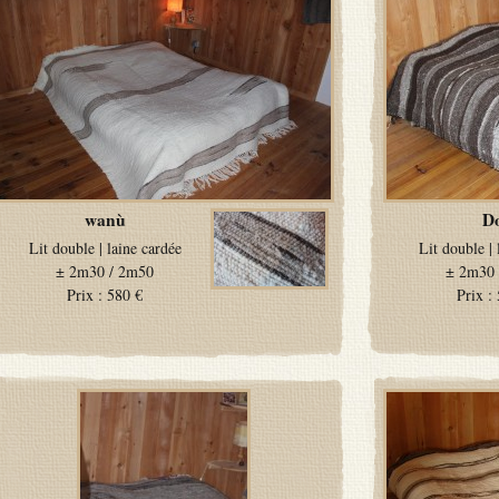
wanù
Do
Lit double
|
laine cardée
Lit double
|
±
2m30 / 2m50
±
2m30 
Prix :
580 €
Prix :