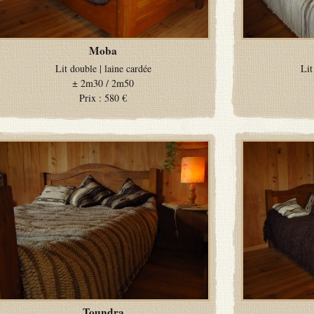
Moba
Lit double
|
laine cardée
Lit
±
2m30 / 2m50
Prix :
580 €
Toundra