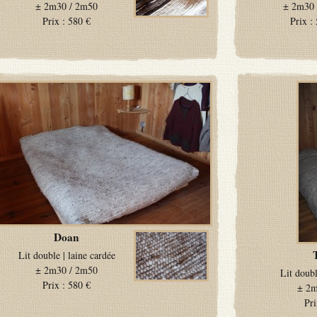
±
2m30 / 2m50
±
2m30 
Prix :
580 €
Prix :
Doan
Lit double
|
laine cardée
±
2m30 / 2m50
Lit doub
Prix :
580 €
±
2m
Pri