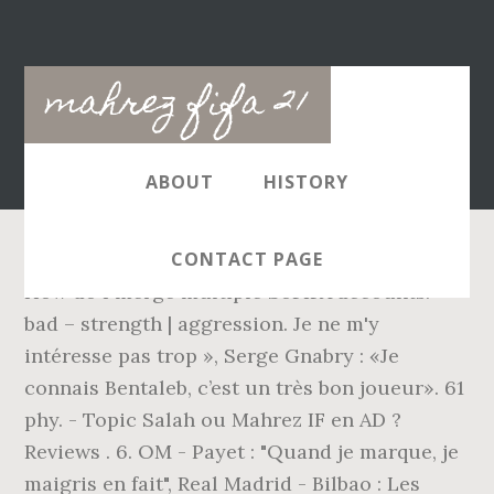
Main
mahrez fifa 21
navigation
ABOUT
HISTORY
CONTACT PAGE
How do I merge multiple SoFIFA accounts.
bad – strength | aggression. Je ne m'y
intéresse pas trop », Serge Gnabry : «Je
connais Bentaleb, c’est un très bon joueur». 61
phy. - Topic Salah ou Mahrez IF en AD ?
Reviews . 6. OM - Payet : "Quand je marque, je
maigris en fait", Real Madrid - Bilbao : Les