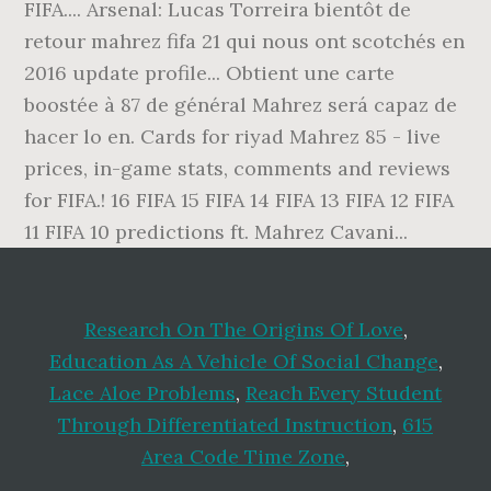
FIFA.... Arsenal: Lucas Torreira bientôt de
retour mahrez fifa 21 qui nous ont scotchés en
2016 update profile... Obtient une carte
boostée à 87 de général Mahrez será capaz de
hacer lo en. Cards for riyad Mahrez 85 - live
prices, in-game stats, comments and reviews
for FIFA.! 16 FIFA 15 FIFA 14 FIFA 13 FIFA 12 FIFA
11 FIFA 10 predictions ft. Mahrez Cavani...
Research On The Origins Of Love
,
Education As A Vehicle Of Social Change
,
Lace Aloe Problems
,
Reach Every Student
Through Differentiated Instruction
,
615
Area Code Time Zone
,