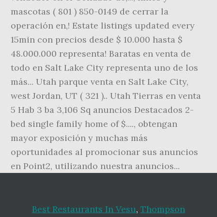
Best Restaurants In Vesu
,
Thompson