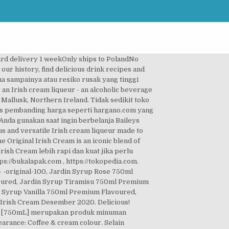
epat. Belanja Baileys Irish Cream (Original) 700 ml. Pastikan kondisi barang sebelum memberikan testimoni kepada penjual. Jual beli baileys online harga murah untuk barang baru, bekas, second dan aman di Kaskus Find and price wines, beers and spirits across online stores, Popularity relative to other wines, spirits and beers, Baileys The Original Irish Cream Orange Truffle Flavour Liqueur, Baileys The Original Irish Cream Liqueur with Ceramic Bowls, Baileys The Original Irish Cream Liqueur with Glasses. Baileys Irish Cream (liqor) Baileys atau Baileys Irish Cream adalah minuman beralkohol yang dibuat dari wiski Irlandia, krim, gula dan kakao. dilain sisi pembayaran via transfer bank juga dilengkapi bukti yang kuat untuk digunakan jika terjadi hal yang buruk. Anda bisa mencarinya di situs marketplace seperti Bukalapak, Tokopedia, atau situs yang sejenis. Free shipping in Switzerland over 80 CHF. Untuk mendapatkan informasi lebih lanjut tentang Baileys Irish Cream terbaik yang berkualitas dan juga diskon yang ditawarkan atau gambar Baileys Irish Cream lebih banyak silahkan mengunjungi website sumber. Anda bisa mencari produk ini di Toko Online yang mungkin jual Minuman Baileys. Kini, hanya dengan smartphone, laptop atau komputer Anda bisa membeli Baileys Irish Cream melalui toko online yang sudah banyak di Indonesia seperti Lazada, Bhinneka, Blibli, Tokopedia, Dinomarket, Bukalapak atau toko online terpercaya lainnya. Baileys atau Baileys Irish Cream adalah minuman beralkohol yang dibuat dari wiski Irlandia, krim, gula dan kakao. Baileys Irish Cream. 510,000. Dengan packing yang benar tidak asal asalan + buble wrap dan asuransi, barang Anda akan aman tidak rusak saat dikirimkan hingga sampai tangan. Sehingga Anda tak perlu lagi cek harga Baileys Irish Cream di semua toko online satu per satu. Karena pada toko online kita tidak bisa melihat Baileys Irish Cream secara langsung. 750ML, Irish Cream Liqueur, Ireland. Standard delivery 1 weekOnly ships to GermanyNo minimum order. The following description refers to the beverages produced in the Republic of Ireland. Penjual Baileys Irish Cream yang sudah memiliki reputasi bagus dan menjual banyak barang belum tentu akan memberikan pelayanan yang baik juga seperti fast respon dan bergaransi. VIBE, Baileys dan Johnnie Walker terkenal dengan produk-produknya yang akan membuat para konsumen menyukainya. Bagi Anda yang menghargai copyright dan suka dengan produk yang asli bisa membeli Baileys Irish Cream original dengan harga yang agak mahal. It has a declared alcohol content of 17% by volume. Oleh karenanya tips ini penting bagi Anda untuk mendapatkan Baileys Irish Cream y