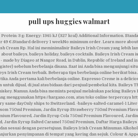
pull ups huggies walmart
ga Tertera adalah harga satuan ( Eceran / btl ) NB : Foto 4 & 5 merupakan perbandingan ukuran 750mL dengan 1 Liter. This overlaps with its many other liqueur categories as very few liqueurs will just have cream as the key flavoring agent. Pembeli mengirim uang terlebih dahulu ke pihak ketiga, kemudian pihak ketiga menginformasikan kepada penjual bahwa uang sudah berada di pihak ketiga. Anda dapat juga membeli Baileys Irish Cream terbaik dan teliti dalam memilih Baileys Irish Cream asli / palsu. Wine-Searcher's historical data and benchmark analysis provides trustworthy and valuable insights into likely market trends. Ada pula fitur perbandingan harga yang bisa Anda gunakan untuk menentukan harga Baileys Irish Cream terbaik pilihan Anda yang sesuai dengan anggaran dan kebutuhan. Pengiriman cepat Pembayaran 100% aman. BANDUNG BARAT. Sebelum membeli, cek kondisi Baileys Irish Cream pada bagian deskripsi yang ditampilkan. Bailey's Irish Cream is a unique irish spirit made from a mix of cream, sugar, cocoa and the finest irish spirits. Di zaman ini, barang dijual online sangat banyak sekali dengan beragam harga yang ditawarkan. Harga Murah di Lapak Red Jack Win. Rp750,000 Kahlua Coffee Liqueur 750ML. Jika Baileys Irish Cream yang dibeli tak sesuai atau tak kunjung diterima maka uang pembeli akan dikembalikan dengan utuh. Dec 1, 2017 - Explore Baileys Irish Cream's board "31 Days of Baileys", followed by 33506 people on Pinterest. Dikutip dari berbagai sumber, berikut beberapa tips berbelanja online yang aman saat melakukan belanja online untuk membeli Baileys Irish Cream di berbagai situs toko online dan marketplace di Indonesia guna mengurangi dampak negatif berbelanja online: Jangan tergiur dan langsung beli dengan harga Baileys Irish Cream yang ditampilkan sangat murah. 1. Swirl, sip and savour. Hargano adalah situs perbandingan harga yang membantu Anda mencari harga barang dari berbagai toko online dan menampilkan dengan fitur perbandingan. Sedangkan dampak negatif berbelanja online diantaranya ongkos kirim yang harus Anda tanggung dari beberapa penjual online dan resiko barang rusak atau cacat. Agar lebih aman dalam berbelanja Baileys Irish Cream secara online, Kami sarankan pilih toko online yang menyediakan fasilitas rekening bersama (Rekber) atau Escrow. Beberapa dampak positif belanja online diantaranya Anda tidak harus keluar rumah jadi lebih efisien waktu dan tenaga, Baileys Irish Cream yang dijual pun bervariatif, serta harganya lebih murah dari harga yang ditawarkan di toko-toko. Dan jika sesuatu yang tidak diharapkan terjadi maka Anda bisa tenang karena sudah ada jaminan Asuransi dan juga garansi penjual. Distributor Beer. 510,000. Brown & Spirits adalah toko minuman beralkohol yang menjual wine, whisky, soju, bir dan sejenisnya yang berlokasi di Jakarta. Mobile: 0812-1130-9194. Cream is generally used more for texture and body, while other components define the flavo... Ireland is an island off the west coast of Britain, and is divided into two distinct parts: the Republic of Ireland, an independent state, and Northern Ireland, which is part of the United Kingdom. Data harga barang atau produk yang ada di website kami berasal dari beberapa Marketplace populer di Indonesia. [See more], delivery time within a weekFree shipping in Austria over 100 €.Standard delivery 1 week Dapatkan informasi produk dengan harga murah terjangkau sebelum membeli produk di toko online. Itulah beberapa informasi mengenai harga Baileys Irish Cream sekaligus tips membeli secara online yang aman dan benar agar belanja online Anda lebih nyaman. Cream Liqueur is the name given to dairy cream-based members of the liqueur family. Baileys Irish Cream in Jakarta - View Menus, Photos, Reviews and Information for restaurants serving Baileys Irish Cream in Jakarta on Zomato. Sebelum membelinya, Yuk baca Tips Belanja Online Baileys Irish Cream. UD Sarindo Bintang Beer. Bagi yang belum memiliki rekening bank kini bisa dipermudah dengan membayar via minimarket seperti indomaret, alfamart dll. Setelah Baileys Irish Cream sampai di rumah, Anda harus mengecek kondisinya apakah sesuai pesanan atau tidak sesuai. Ingin mencari harga Baileys Irish Cream dengan banyak varian harga dari beragam penjual? Nantikan update harga terbaru lainnya hanya di Hargano.com. Dengan mengetahui lokasi penjual Baileys Irish Cream Anda bisa mendapatkannya lebih c