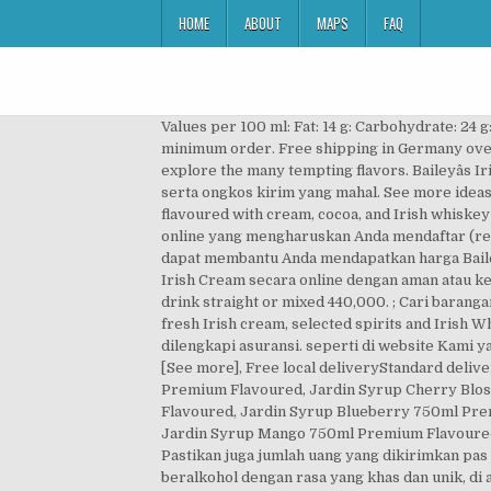
HOME
ABOUT
MAPS
FAQ
Values per 100 ml: Fat: 14 g: Carbohydrate: 24 g: Protein: 3 g: Energy: 1345 kJ (327 kcal) Additional Information. Standard delivery 1 weekOnly ships to PolandNo minimum order. Free shipping in Germany over 49 €.Standard delivery 1 weekNo minimum order. Learn more about our history, find delicious drink recipes and explore the many tempting flavors. Baileyâs Irish Cream Rp. Hal ini meminimalisir Baileys Irish Cream yang lebih lama sampainya atau resiko rusak yang tinggi serta ongkos kirim yang mahal. See more ideas about baileys, baileys holiday, baileys cocktails. Baileys Irish Cream is an Irish cream liqueur - an alcoholic beverage flavoured with cream, cocoa, and Irish whiskey - made by Diageo at Nangor Road, in Dublin, Republic of Ireland and in Mallusk, Northern Ireland. Tidak sedikit toko online yang mengharuskan Anda mendaftar (register) sebelum berbelanja disana. Saat ini Anda bisa mengunjungi situs pembanding harga seperti hargano.com yang dapat membantu Anda mendapatkan harga Baileys Irish Cream terbaik. Beberapa tips berbelanja online berikut bisa Anda gunakan saat ingin berbelanja Baileys Irish Cream secara online dengan aman atau ketika Anda pertama kali berbelanja online. Espresso Creme is a delicious and versatile Irish cream liqueur made to drink straight or mixed 440,000. ; Cari barangan untuk dijual, di jual atau bidaan dari penjual/pembekal kita. Baileys The Original Irish Cream is an iconic blend of fresh Irish cream, selected spirits and Irish Whiskey. Namun Anda bisa meminta penjual melakukan packing Baileys Irish Cream lebih rapi dan kuat jika perlu dilengkapi asuransi. seperti di website Kami yang menggunakan https://hargano.com, atau toko online terpercaya https://bukalapak.com , https://tokopedia.com. [See more], Free local deliveryStandard delivery same dayOnly ships to Switzerland. -baileys-salted-caramel-1 Liter- -original-100, Jardin Syrup Rose 750ml Premium Flavoured, Jardin Syrup Cherry Blossom 750ml Premium, Jardin Syrup Strawberry 750ml Premium Flavoured, Jardin Syrup Tiramisu 750ml Premium Flavoured, Jardin Syrup Blueberry 750ml Premium Flavoured, Jardin Syrup Cola 750ml Premium Flavoured, Jardin Syrup Vanilla 750ml Premium Flavoured, Jardin Syrup Mango 750ml Premium Flavoured, Jardin Syrup Salted Caramel 750ml Premium, Daftar Harga Baileys Irish Cream Desember 2020. Delicious! Pastikan juga jumlah uang yang dikirimkan pas dan sesuai dengan persetujuan. Baileys Irish Cream Minuman Alkohol [750mL] merupakan produk minuman beralkohol dengan rasa yang khas dan unik, di anjurkan penyimpanan di tempat yang kering dan sejuk. Colour & Appearance: Coffee & cream colour. Selain mengantisipasi penipuan juga mencegah Anda kirim uang. Namun bagi yang belum mempunyai budget atau anggaran memadai Anda bisa membeli produk Baileys Irish Cream kw yang memiliki kualitas hampir sama dengan Baileys Irish Cream ori. Aroma & Taste: Aromas of fresh coffee, hazelnut and chocolate. Har